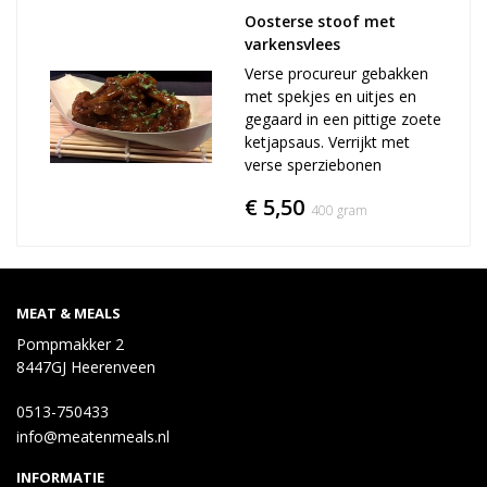
Oosterse stoof met 
varkensvlees
Verse procureur gebakken
met spekjes en uitjes en
gegaard in een pittige zoete
ketjapsaus. Verrijkt met
verse sperziebonen
€ 5,50
400 gram
MEAT & MEALS
Pompmakker 2
8447GJ Heerenveen
0513-750433
info@meatenmeals.nl
INFORMATIE